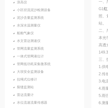
一、
浪高仪
G1
红
小区径流泥沙检测设备
照、
泥沙含量监测系统
站。
水深水温测量仪
二、
船舶气象仪
本光
水文雷达测速仪
高透
管网流量监测系统
149.
一体式管网液位计
三、
管网低功耗采集微系统
1.供
大坝安全监测设备
2.传
拉绳式位移计
3.电
裂缝监测站
4.雨
雷达流量计
5.雨
水位流速流量传感器
6.测