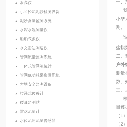
一、
浪高仪
我公
小区径流泥沙检测设备
小型
泥沙含量监测系统
测。
水深水温测量仪
造成
船舶气象仪
盐指
水文雷达测速仪
二、
管网流量监测系统
户外
一体式管网液位计
测量
管网低功耗采集微系统
数、
大坝安全监测设备
三、
拉绳式位移计
根据
裂缝监测站
目遵
雷达流量计
（1
水位流速流量传感器
（2