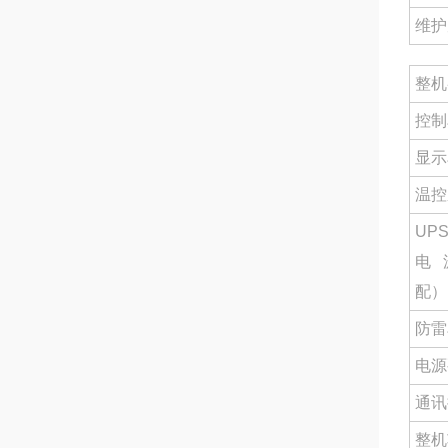
维护
整机
控制
显示
温控
UP
电
配）
防雷
电源
通讯
整机