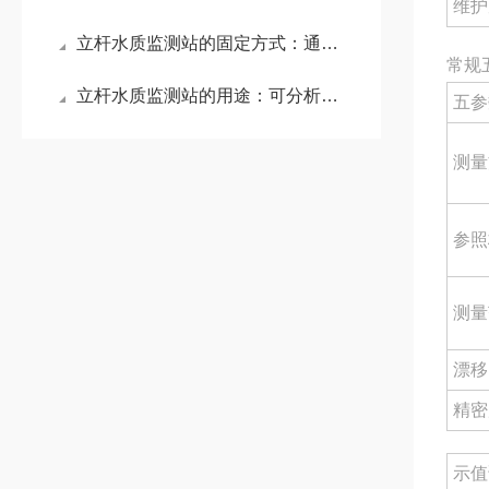
维护
立杆水质监测站的固定方式：通过立杆式结构实现快速部署与长期稳定运行
常规
立杆水质监测站的用途：可分析水质变化规律，辅助污染源追踪与治理决策
五参
测量
参照
测量
漂移
精密
示值