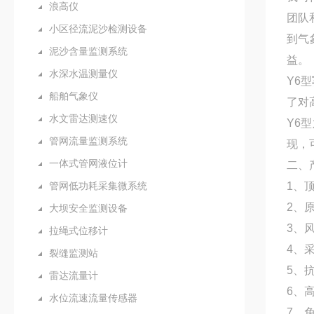
浪高仪
团队
小区径流泥沙检测设备
到气
泥沙含量监测系统
益。
水深水温测量仪
Y6型
船舶气象仪
了对
水文雷达测速仪
Y6
管网流量监测系统
现，
一体式管网液位计
二、
管网低功耗采集微系统
1、
2、
大坝安全监测设备
3、
拉绳式位移计
4、
裂缝监测站
5、
雷达流量计
6、
水位流速流量传感器
7、