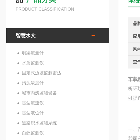
详细
PRODUCT CLASSIFICATION
品
智慧水文
应
风
明渠流量计
空
水质监测仪
固定式边坡监测雷达
车载
污泥浓度计
析环
城市内涝监测设备
可提
雷达流速仪
雷达液位计
道路积水监测系统
一、
白蚁监测仪
我司