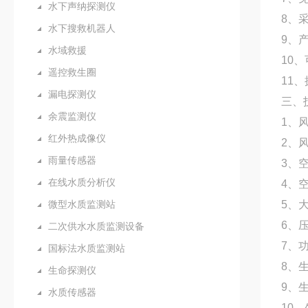
水下声纳探测仪
8、
水下搜救机器人
9、
水域救援
10
遥控救生圈
11
漏电探测仪
三、
余震监测仪
1、风
红外热成像仪
2、风
雨量传感器
3、空
在线水质分析仪
4、空
微型水质监测站
5、大
6、压
二次供水水质监测设备
7、功
国标法水质监测站
8、
生命探测仪
9、
水质传感器
10