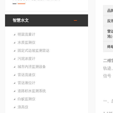
品
智慧水文
应
雷
明渠流量计
池
水质监测仪
终
固定式边坡监测雷达
污泥浓度计
二维
城市内涝监测设备
轨迹
雷达流速仪
信号
雷达液位计
道路积水监测系统
白蚁监测仪
一、
浪高仪