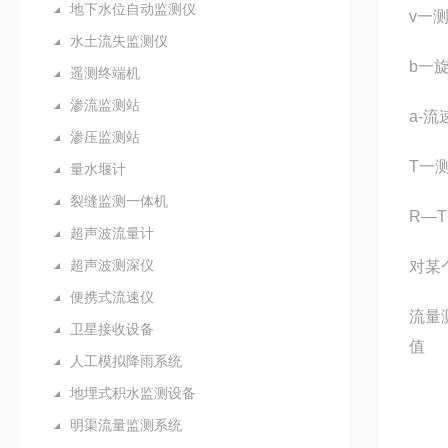
地下水位自动监测仪
v一
水土流失监测仪
b一
遥测终端机
渗流监测站
a-流
渗压监测站
T一
量水堰计
裂缝监测一体机
R—
超声波流量计
超声波测深仪
对某
便携式流速仪
流量
卫星接收设备
值
人工模拟降雨系统
地埋式积水监测设备
明渠流量监测系统