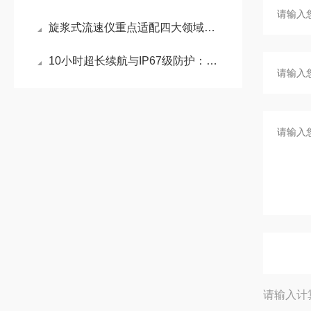
旋浆式流速仪重点适配四大领域：水文测验、水利调查、农田灌溉和径流实验
10小时超长续航与IP67级防护：天蔚电波流速仪在野外环境下的全天候作业之道
请输入计