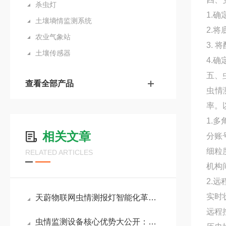
杀虫灯
1.
土壤墒情监测系统
2.
农业气象站
3.
土壤传感器
4.
五、
查看全部产品
虫情
率。
1.
相关文章
分账
细粒
RELATED ARTICLES
机构
2.
实时
天蔚物联网虫情测报灯智能化革新：实现诱捕-拍照-识别-预警全流程自动化
远程
虫情监测设备核心优势大公开：高清成像、远红外虫体处理、物联网传输