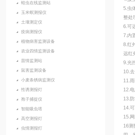
蝗虫在线监测站
5.
玉米螟测报仪
整处
土壤测定仪
6.
疫病测报仪
7.
植物病害监测设备
8.
农业四情监测设备
远红
苗情监测站
9.
鼠害监测设备
10
小麦条锈病监测仪
11
性诱测报灯
12
13
孢子捕捉仪
14
智能吸虫塔
15
高空测报灯
16
虫情测报灯
四、