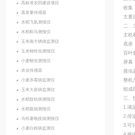
高标准农田建设项目
收集
蒸发量传感器
主要
水稻飞虱测报仪
二、
水稻蓟马测报仪
主机
玉米南方锈病监测仪
底座
玉米棉铃虫测报仪
百叶
小麦蚜虫测报仪
屏幕：
农业传感器
接虫
小麦赤霉病监测仪
整机尺
组成
玉米大斑病监测仪
三、
水稻纹枯病测报仪
1.满
水稻瘟病测报仪
2.
马铃薯晚疫病测报仪
3.
小麦白粉病监测仪
4.