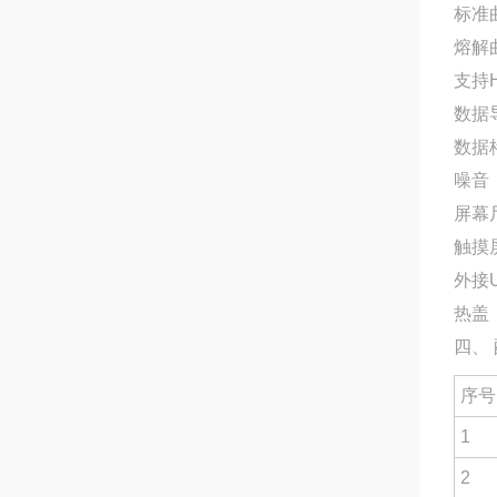
标准
熔解
支持
数据
数据格
噪音：
屏幕尺
触摸
外接
热盖
四、
序号
1
2