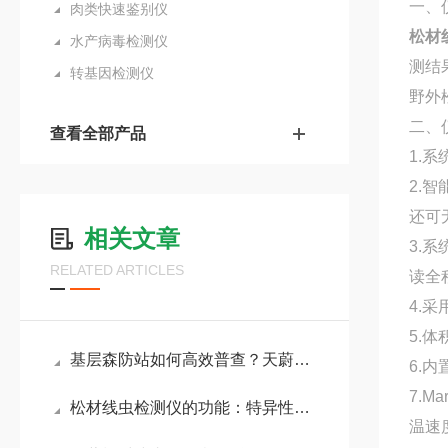
一、
肉类快速鉴别仪
松材
水产病毒检测仪
测结
转基因检测仪
野外
二、
查看全部产品
1.
2.
还可
相关文章
3.
RELATED ARTICLES
读全
4.
5.
基层森防站如何高效普查？天蔚环境松材线虫检测设备让野外快检更简单
6.
7.
松材线虫检测仪的功能：特异性设计排除其他线虫或生物的干扰，减少误判风险
温速