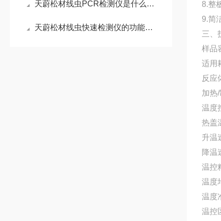
天蔚松材线虫PCR检测仪是什么：用于快速精准检测松材线虫的分子生物学设备
8.
9.
天蔚松材线虫快速检测仪的功能特点：易于携带，轻松满足外出实验的需求
三、
样品容
适用耗
反应体
加热
温度控
热盖温
升温速
降温速
温控精
温度均
温度准
温控