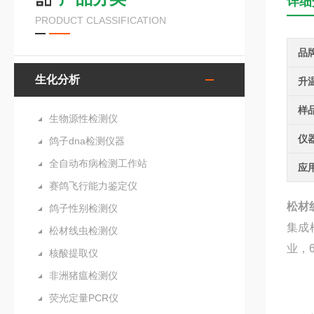
详细
PRODUCT CLASSIFICATION
品
生化分析
升
样
生物源性检测仪
仪
鸽子dna检测仪器
全自动布病检测工作站
应
赛鸽飞行能力鉴定仪
松材
鸽子性别检测仪
集成
松材线虫检测仪
业，
核酸提取仪
非洲猪瘟检测仪
荧光定量PCR仪