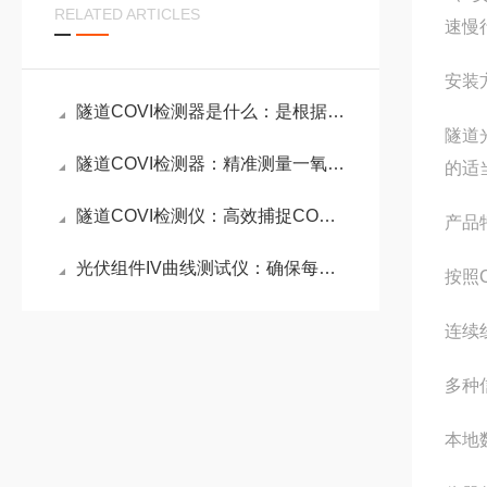
RELATED ARTICLES
速慢
安装
隧道COVI检测器是什么：是根据透射原理在线采集VI/CO数据的隧道检测仪器
隧道
隧道COVI检测器：精准测量一氧化碳含量与视线清晰度，保障行车环境安全
的适
隧道COVI检测仪：高效捕捉CO和能见度变化，为应急处置提供可靠数据
产品
光伏组件IV曲线测试仪：确保每个组件的性能符合标准和规定要求
按照
连续
多种
本地