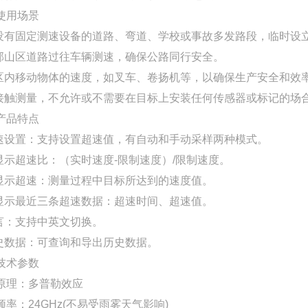
使用场景
在没有固定测速设备的道路、弯道、学校或事故多发路段，临时设
城郊山区道路过往车辆测速，确保公路同行安全。
厂区内移动物体的速度，如叉车、卷扬机等，以确保生产安全和效
非接触测量，不允许或不需要在目标上安装任何传感器或标记的场
产品特点
超速设置：支持设置超速值，有自动和手动采样两种模式。
可显示超速比：（实时速度-限制速度）/限制速度。
可显示超速：测量过程中目标所达到的速度值。
可显示最近三条超速数据：超速时间、超速值。
语言：支持中英文切换。
历史数据：可查询和导出历史数据。
技术参数
原理：多普勒效应
频率：24GHz(不易受雨雾天气影响)