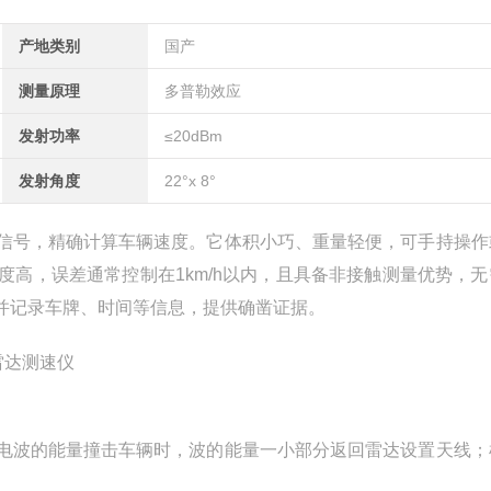
产地类别
国产
测量原理
多普勒效应
发射功率
≤20dBm
发射角度
22°x 8°
信号，精确计算车辆速度。它体积小巧、重量轻便，可手持操作
高，误差通常控制在1km/h以内，且具备非接触测量优势，无
并记录车牌、时间等信息，提供确凿证据。
电波的能量撞击车辆时，波的能量一小部分返回雷达设置天线；