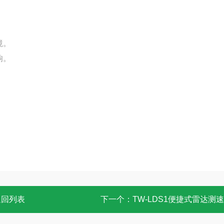
境。
响。
返回列表
下一个：
TW-LDS1便捷式雷达测