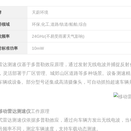
牌
天蔚环境
用领域
环保,化工,道路/轨道/船舶,综合
波频率
24GHz(不易受雨雾天气影响)
射标准功率
10mW
雷达测速仪基于多普勒效应原理，通过发射无线电波并捕捉反射
，灵活部署于厂区管理、城郊山区道路等多种场景。设备测速精度
车辆或设备。部分型号还集成高清摄像头，可自动抓拍超速车辆
移动雷达测速仪
工作原理
式雷达测速仪依据多普勒效应，通过向车辆方发出无线电波，当
号频率不同，测定车辆速度，支持车载动态测速。