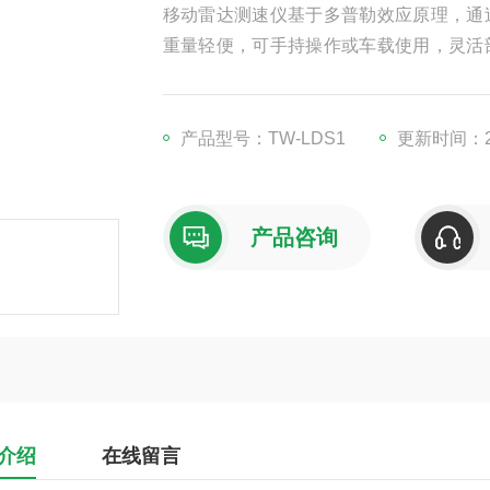
移动雷达测速仪基于多普勒效应原理，通
重量轻便，可手持操作或车载使用，灵活
通常控制在1km/h以内，且具备非接触
动抓拍超速车辆并记录车牌、时间等信息
产品型号：TW-LDS1
更新时间：20
产品咨询
介绍
在线留言