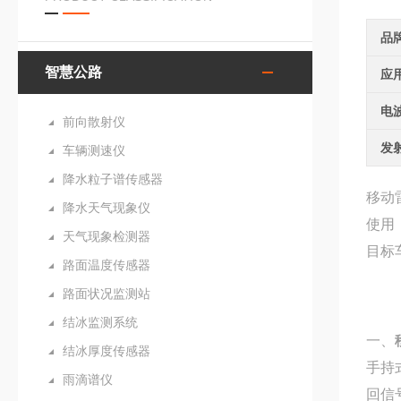
品
智慧公路
应
电
前向散射仪
发
车辆测速仪
降水粒子谱传感器
移动
降水天气现象仪
使用
天气现象检测器
目标
路面温度传感器
路面状况监测站
结冰监测系统
一、
结冰厚度传感器
手持
雨滴谱仪
回信