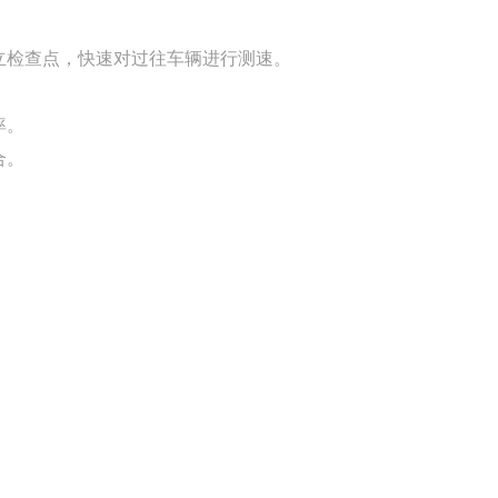
立检查点，快速对过往车辆进行测速。
率。
合。