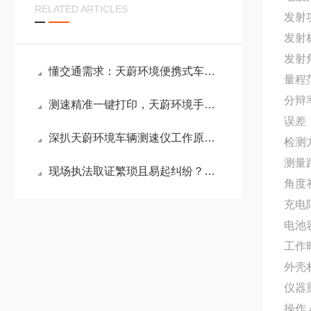
RELATED ARTICLES
发射功
发射
发射角
懂交通需求：天蔚环境便携式车辆测速仪打破传统测速仪场景局限
量程范
分辩率
测速精准一键打印，天蔚环境手持式拍照车辆测速仪数据秒传
误差：
深扒天蔚环境车辆测速仪工作原理，雷达反射技术让超速无处可藏
检测
测量
现场执法取证繁琐且易起纠纷？车辆测速仪即时打印与云端回传如何提升效率
角度
充电限
电池容
工作
外壳
仪器重
操作