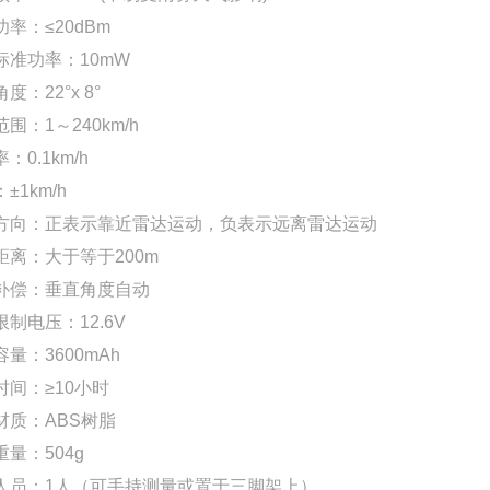
率：≤20dBm
标准功率：10mW
度：22°x 8°
围：1～240km/h
：0.1km/h
±1km/h
方向：正表示靠近雷达运动，负表示远离雷达运动
距离：大于等于200m
补偿：垂直角度自动
制电压：12.6V
量：3600mAh
时间：≥10小时
材质：ABS树脂
量：504g
人员：1人（可手持测量或置于三脚架上）