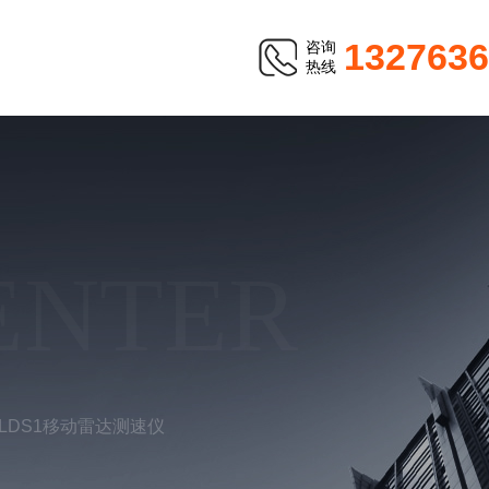
1327636
咨询
热线
ENTER
-LDS1移动雷达测速仪