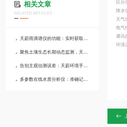
区分
相关文章
降水强
RELATED ARTICLES
天气代
电气性
通讯接
天蔚雨滴谱仪的功能：实时获取降水粒子直径、速度等参数，自动识别降水类型
环境
聚焦土壤生态长期动态监测，天蔚环境土壤氮磷钾传感器型号规格齐全
告别主观估测误差：天蔚环境手持激光云高仪将无形云高转化为精准数据
多参数在线水质分析仪：准确记录养殖水体水质，保障水产动物健康生长