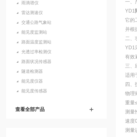
一、
雨滴谱仪
YD1
雷达测速仪
它的
交通公路气象站
并根
能见度监测站
二、
路面温度监测站
YD
光透过率检测仪
有效
路面状况传感器
三、
隧道检测器
适用
能见度仪器
四、
能见度传感器
物理规
重量≤
查看全部产品
测量
速度0.
测量