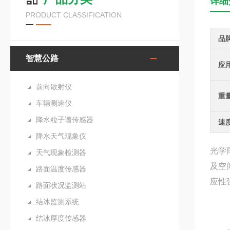
详细
PRODUCT CLASSIFICATION
品
智慧公路
应
前向散射仪
重
车辆测速仪
降水粒子谱传感器
速
降水天气现象仪
光学
天气现象检测器
及空
路面温度传感器
应性
路面状况监测站
结冰监测系统
结冰厚度传感器