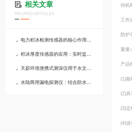
相关文章
待机时
RELATED ARTICLES
工作温
防护等
电力积冰检测传感器的核心作用：提前预警积冰风险，为运维人员提供决策依据
重量:
积冰厚度传感器的应用：实时监测桥面结冰情况，提高道路交通安全水平
产品
天蔚环境便携式测深仪用于水文勘测项目，帮助科研人员监测水体变化
(1
水陆两用漏电探测仪：结合防水、防潮等设计，能够适应潮湿、多水的复杂环境
(2
(3
(4