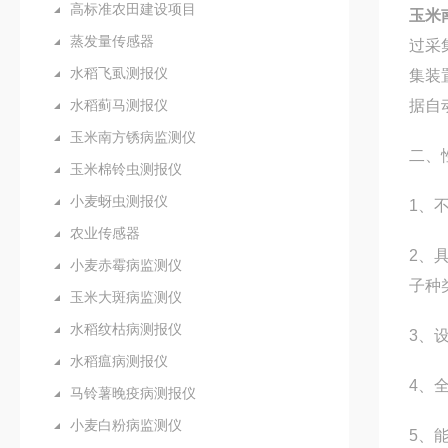
高标准农田建设项目
玉米
蒸发量传感器
过采
水稻飞虱测报仪
集装
水稻蓟马测报仪
据自
玉米南方锈病监测仪
二、
玉米棉铃虫测报仪
小麦蚜虫测报仪
1、
农业传感器
2、
小麦赤霉病监测仪
子种
玉米大斑病监测仪
水稻纹枯病测报仪
3、
水稻瘟病测报仪
4、
马铃薯晚疫病测报仪
小麦白粉病监测仪
5、