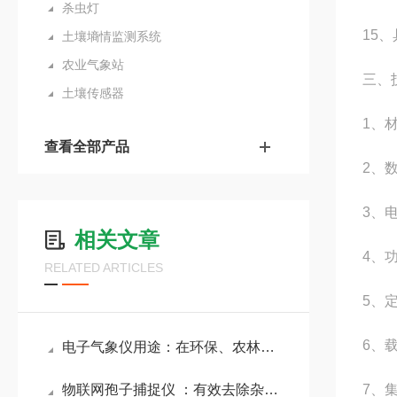
杀虫灯
15
土壤墒情监测系统
农业气象站
三、
土壤传感器
1、材
查看全部产品
2、
3、电
相关文章
4、功
RELATED ARTICLES
5、
6、载
电子气象仪用途：在环保、农林等领域发挥作用，助力轻松了解气象变化
物联网孢子捕捉仪 ：有效去除杂质，确保孢子捕捉纯净度的孢子检测仪器
7、集