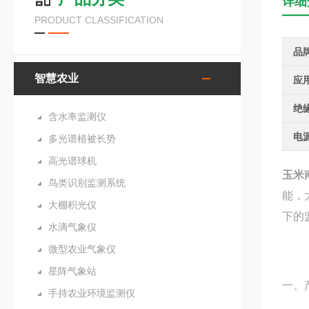
详细
PRODUCT CLASSIFICATION
品
智慧农业
应
绝
含水率监测仪
电
多光谱植被长势
高光谱球机
玉米
鸟类识别监测系统
能，
大棚积光仪
下的
水滴气象仪
微型农业气象仪
星阵气象站
一、
手持农业环境监测仪