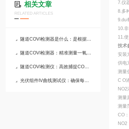
7.
相关文章
8.
RELATED ARTICLES
9.
10
11
隧道COVI检测器是什么：是根据透射原理在线采集VI/CO数据的隧道检测仪器
技术
隧道COVI检测器：精准测量一氧化碳含量与视线清晰度，保障行车环境安全
安装
供电方
隧道COVI检测仪：高效捕捉CO和能见度变化，为应急处置提供可靠数据
测量值
C O
光伏组件IV曲线测试仪：确保每个组件的性能符合标准和规定要求
NO2
测量
测量范
CO：
NO2