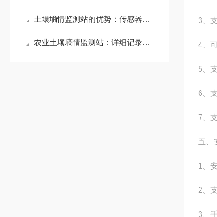
土壤墒情监测站的优势：传感器每层都可以独立测量温度、湿度、电导率参数
3、支
农业土壤墒情监测站：详细记录土壤墒情数据，为农业科研试验田提供支撑
4、
5、
6、
7、支
五、
1、
2、
3、