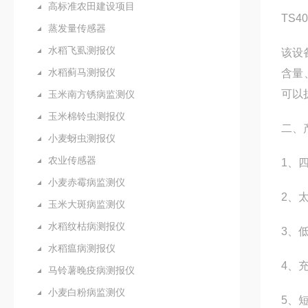
高标准农田建设项目
TS40
蒸发量传感器
水稻飞虱测报仪
该设
水稻蓟马测报仪
含量
可以
玉米南方锈病监测仪
玉米棉铃虫测报仪
二、
小麦蚜虫测报仪
农业传感器
1、
小麦赤霉病监测仪
2、
玉米大斑病监测仪
水稻纹枯病测报仪
3、低
水稻瘟病测报仪
4、
马铃薯晚疫病测报仪
小麦白粉病监测仪
5、