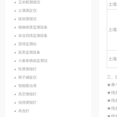
玉米螟测报仪
土壤
土壤测定仪
疫病测报仪
植物病害监测设备
土壤
农业四情监测设备
苗情监测站
鼠害监测设备
土壤
小麦条锈病监测仪
性诱测报灯
三、
孢子捕捉仪
★单
智能吸虫塔
★传
高空测报灯
★传
虫情测报灯
★传
杀虫灯
★传