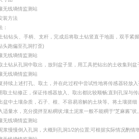
安装方法
法：
 取土钻钻头、手柄、支杆，完成后将取土钻竖直于地面，双手紧
钻头跑偏至孔洞打歪)
 将取土钻从孔洞中取出，放到盆子里，用工具把钻出的土收集到盆
 反复持续上述打孔、取土，并在此过程中尝试性地将传感器轻放入
用取土钻修正，保证传感器放入、取出都比较顺畅;直到孔深与
 挑出盆中土壤杂质，石子、根、不容易溶解的土块等。将土壤搓细
 倒入适量水，充分搅拌至粘稠状;壤土泥浆一般不能稠于“芝麻酱"状
 将泥浆慢慢倒入孔洞，大概到孔洞1/2的位置;可根据实际情况酌情