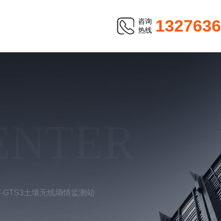
1327636
咨询
热线
ENTER
W-GTS3土壤无线墒情监测站