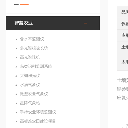
品
智慧农业
仪
应
含水率监测仪
土
多光谱植被长势
高光谱球机
太
鸟类识别监测系统
大棚积光仪
土壤
水滴气象仪
键参
微型农业气象仪
应复
星阵气象站
手持农业环境监测仪
高标准农田建设项目
一、