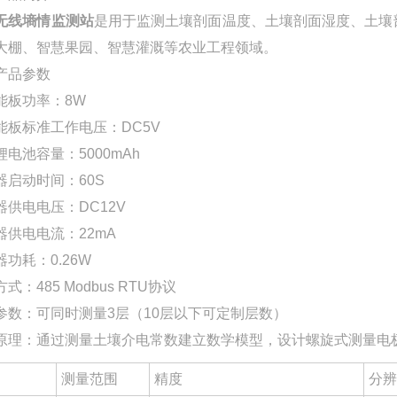
无线墒情监测站
是用于监测土壤剖面温度、土壤剖面湿度、土壤
大棚、智慧果园、智慧灌溉等农业工程领域。
产品参数
能板功率：8W
能板标准工作电压：DC5V
锂电池容量：5000mAh
器启动时间：60S
器供电电压：DC12V
器供电电流：22mA
功耗：0.26W
式：485 Modbus RTU协议
参数：可同时测量3层（10层以下可定制层数）
原理：通过测量土壤介电常数建立数学模型，设计螺旋式测量电
测量范围
精度
分辨