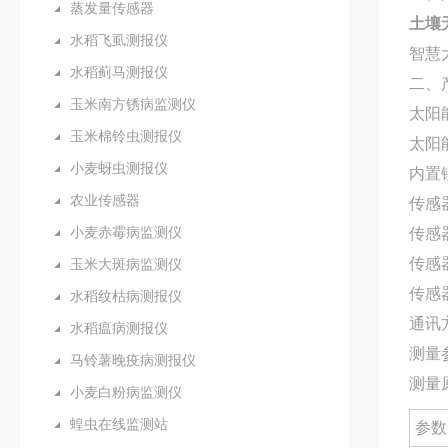
蒸发量传感器
土壤
水稻飞虱测报仪
智慧
水稻蓟马测报仪
二、
玉米南方锈病监测仪
太阳
玉米棉铃虫测报仪
太阳
小麦蚜虫测报仪
内置
农业传感器
传感
小麦赤霉病监测仪
传感
传感
玉米大斑病监测仪
传感器
水稻纹枯病测报仪
通讯方
水稻瘟病测报仪
测量
马铃薯晚疫病测报仪
测量
小麦白粉病监测仪
蝗虫在线监测站
参数