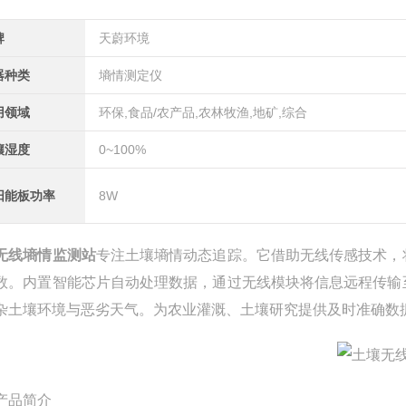
牌
天蔚环境
器种类
墒情测定仪
用领域
环保,食品/农产品,农林牧渔,地矿,综合
壤湿度
0~100%
阳能板功率
8W
无线墒情监测站
专注土壤墒情动态追踪。它借助无线传感技术，
数。内置智能芯片自动处理数据，通过无线模块将信息远程传输
杂土壤环境与恶劣天气。为农业灌溉、土壤研究提供及时准确数
产品简介