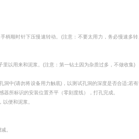
握手柄顺时针下压慢速转动。(注意：不要太用力，务必慢速多转
子里以用来和泥浆。(注意：第一钻土因为杂质过多，不做收集)
孔洞中(请勿将设备用力触底)，以测试孔洞的深度是否合适;若
传感器所标识的安装位置齐平（零刻度线），打孔完成。
，以便和泥浆。
。
增减。