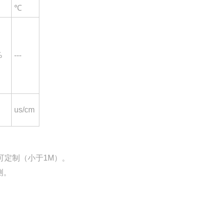
℃
%
---
us/cm
可定制（小于1M）。
测。