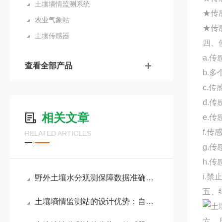
土壤墒情监测系统
★传
农业气象站
★传
土壤传感器
四、
a.
查看全部产品
b.
c.
d.
相关文章
e.
f.
RELATED ARTICLES
g.
h.
i.
野外土壤水分观测保障数据准确！天蔚环境管式土壤墒情监测仪技术优势汇总
五、
土壤墒情监测站的设计优势：自定义土壤湿度上下限，指导精准灌溉决策
六、