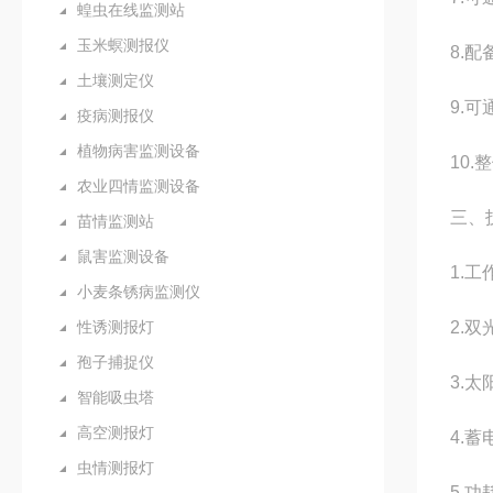
蝗虫在线监测站
玉米螟测报仪
8.
土壤测定仪
9.
疫病测报仪
植物病害监测设备
10
农业四情监测设备
三、
苗情监测站
鼠害监测设备
1.工
小麦条锈病监测仪
性诱测报灯
2.双
孢子捕捉仪
3.太
智能吸虫塔
高空测报灯
4.蓄
虫情测报灯
5.功