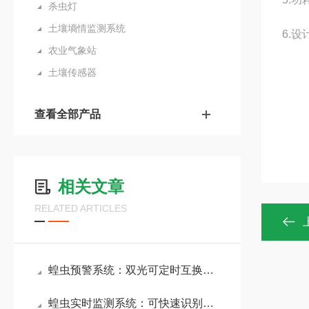
杀虫灯
土壤墒情监测系统
6.设
农业气象站
土壤传感器
查看全部产品
相关文章
RELATED ARTICLES
蝗虫预警系统：双光可定时互换以精准吸引目标种类，减少非目标昆虫干扰
蝗虫实时监测系统：可快速识别常见林草蝗虫种类，支持自动拍照与实时分析