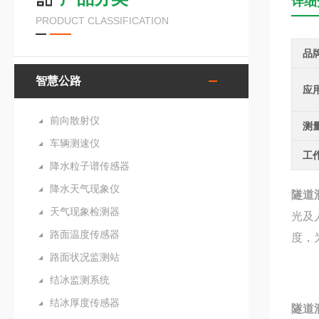
详细
PRODUCT CLASSIFICATION
品
智慧公路
应
前向散射仪
测
车辆测速仪
工
降水粒子谱传感器
降水天气现象仪
隧道
天气现象检测器
光及
路面温度传感器
度，
路面状况监测站
结冰监测系统
结冰厚度传感器
隧道