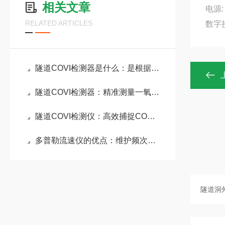
相关文章
电源:
RELATED ARTICLES
数字接
隧道COVI检测器是什么：是根据透射原理在线采集VI/CO数据的隧道检测仪器
隧道COVI检测器：精准测量一氧化碳含量与视线清晰度，保障行车环境安全
隧道COVI检测仪：高效捕捉CO和能见度变化，为应急处置提供可靠数据
多普勒流速仪的优点：维护频次低且可靠性高，为流速监测工作带来极大便利