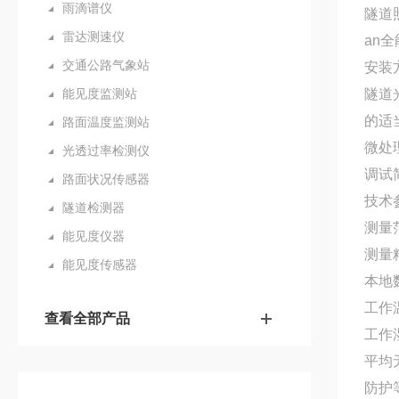
雨滴谱仪
隧道
雷达测速仪
an
交通公路气象站
安装
能见度监测站
隧道
的适
路面温度监测站
微处
光透过率检测仪
调试
路面状况传感器
技术
隧道检测器
测量范
能见度仪器
测量精
能见度传感器
本地
工作温
查看全部产品
工作湿
平均无
防护等