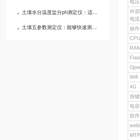
电压
外
土壤水分温度盐分ph测定仪：适用需要对多个位置/深度进行土壤测量的情况
电流
土壤五参数测定仪：能够快速测量土壤中的含水量温度电导率含盐量和PH值
操作
CP
RA
Flas
Ope
Wifi
4G
按键
电容
软件
we
MT