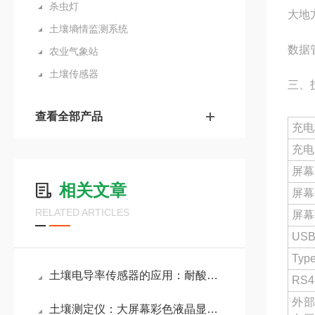
杀虫灯
大地
土壤墒情监测系统
数据
农业气象站
土壤传感器
三、
查看全部产品
充电
充电
屏幕
相关文章
屏幕
RELATED ARTICLES
屏幕
US
Typ
土壤电导率传感器的应用：耐酸碱腐蚀，适用于盐碱地、污水灌溉区等复杂场景
RS4
外
土壤测定仪：大屏幕彩色液晶显示屏可实时记录各个被测环境因子的数值