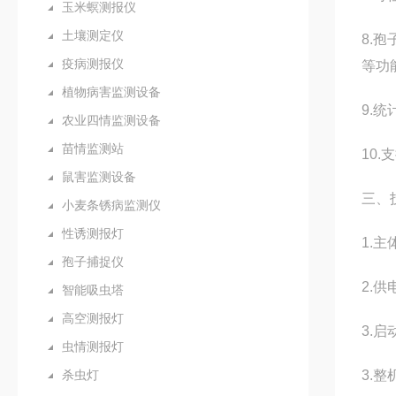
玉米螟测报仪
土壤测定仪
8.
疫病测报仪
等功
植物病害监测设备
9.
农业四情监测设备
苗情监测站
10
鼠害监测设备
三、
小麦条锈病监测仪
性诱测报灯
1.
孢子捕捉仪
2.供
智能吸虫塔
高空测报灯
3.
虫情测报灯
杀虫灯
3.整