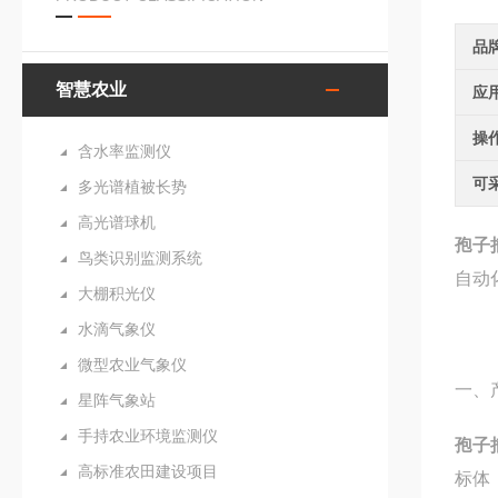
品
智慧农业
应
操
含水率监测仪
可
多光谱植被长势
高光谱球机
孢子
鸟类识别监测系统
自动
大棚积光仪
水滴气象仪
微型农业气象仪
一、
星阵气象站
手持农业环境监测仪
孢子
高标准农田建设项目
标体