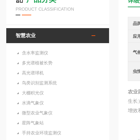
详细
PRODUCT CLASSIFICATION
品
智慧农业
应
气
含水率监测仪
多光谱植被长势
虫
高光谱球机
鸟类识别监测系统
农业
大棚积光仪
生长
水滴气象仪
增效
微型农业气象仪
星阵气象站
手持农业环境监测仪