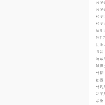
激发
激发光
检测
检测通
适用染
软件
阴阳
噪音：
屏幕尺
触摸
外接
热盖
外观尺寸
箱子尺
净重