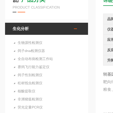
详细
PRODUCT CLASSIFICATION
品
生化分析
仪
应
生物源性检测仪
反
鸽子dna检测仪器
全自动布病检测工作站
升
赛鸽飞行能力鉴定仪
转基
鸽子性别检测仪
靶向
松材线虫检测仪
粮食
核酸提取仪
非洲猪瘟检测仪
荧光定量PCR仪