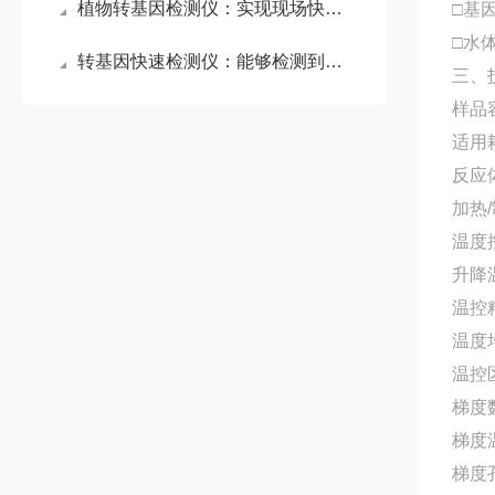
植物转基因检测仪：实现现场快速检测，及时发现转基因作物异常生长情况
□基
□水
转基因快速检测仪：能够检测到极低浓度的转基因成分，确保检测结果的准确性
三、
样品容
适用耗
反应体
加热
温度控
升降温
温控精
温度均
温控
梯度
梯度
梯度