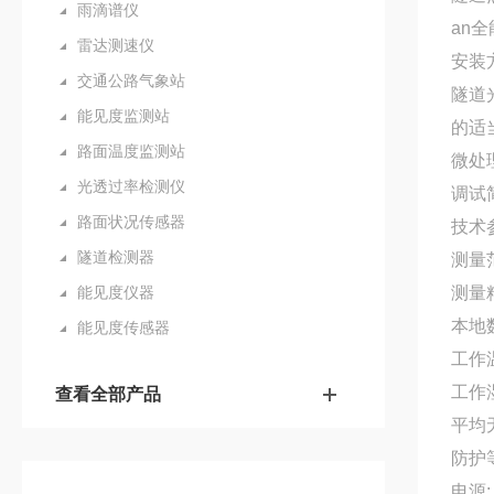
雨滴谱仪
an
雷达测速仪
安装
交通公路气象站
隧道
能见度监测站
的适
路面温度监测站
微处
光透过率检测仪
调试
路面状况传感器
技术
隧道检测器
测量范
能见度仪器
测量精
本地
能见度传感器
工作温
工作湿
查看全部产品
平均无
防护等
电源: