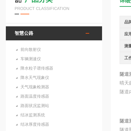
详细
PRODUCT CLASSIFICATION
品
智慧公路
应
测
前向散射仪
工
车辆测速仪
降水粒子谱传感器
隧道
降水天气现象仪
晴天
天气现象检测器
隧道
路面温度传感器
路面状况监测站
结冰监测系统
隧道
结冰厚度传感器
隧道