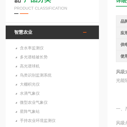
详细
PRODUCT CLASSIFICATION
品
智慧农业
应
供
含水率监测仪
使
多光谱植被长势
高光谱球机
风吸
鸟类识别监测系统
光能
大棚积光仪
水滴气象仪
微型农业气象仪
一、
星阵气象站
手持农业环境监测仪
风吸