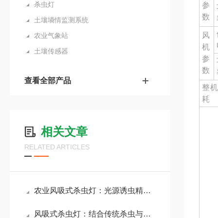
杀虫灯
参
数
土壤墒情监测系统
风
农业气象站
机
土壤传感器
参
数
查看全部产品
整机
耗
相关文章
RELATED ARTICLES
农业风吸式杀虫灯：光源诱虫精准吸引目标害虫，守护作物免受虫害侵扰
风吸式杀虫灯：结合传统杀虫与现代科技，提高农田、菜园等领域害虫防治效果