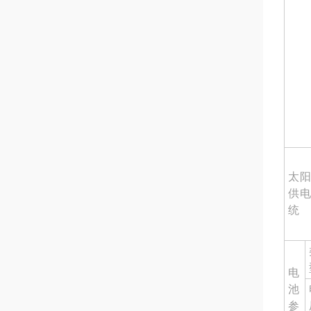
太阳
供电
统
电
池
参