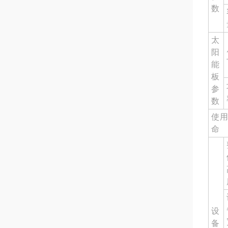
数
太
阳
能
板
参
数
使用
命
设
备