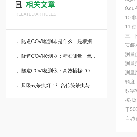
相关文章
9.
RELATED ARTICLES
10
11
三、
隧道COVI检测器是什么：是根据透射原理在线采集VI/CO数据的隧道检测仪器
安装
测量值
隧道COVI检测器：精准测量一氧化碳含量与视线清晰度，保障行车环境安全
测量范
隧道COVI检测仪：高效捕捉CO和能见度变化，为应急处置提供可靠数据
测量
精度：
风吸式杀虫灯：结合传统杀虫与现代科技，提高农田、菜园等领域害虫防治效果
数字输
模拟
于50
自动