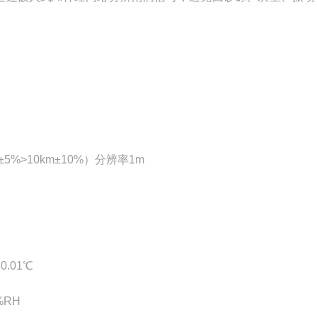
±5%>10km±10%）分辨率1m
.01℃
%RH