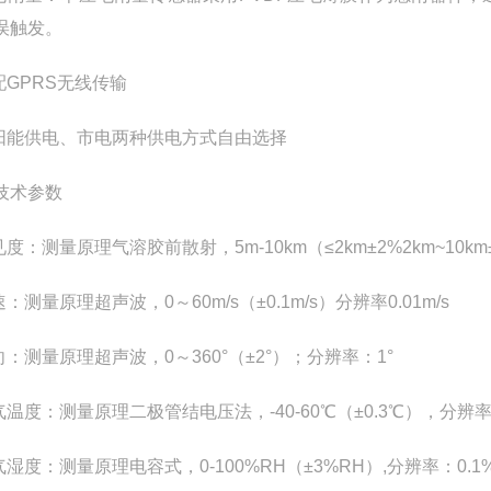
误触发。
配GPRS无线传输
太阳能供电、市电两种供电方式自由选择
技术参数
见度：测量原理气溶胶前散射，5m-10km（≤2km±2%2km~10km
速：测量原理超声波，0～60m/s（±0.1m/s）分辨率0.01m/s
向：测量原理超声波，0～360°（±2°）；分辨率：1°
气温度：测量原理二极管结电压法，-40-60℃（±0.3℃），分辨率0
气湿度：测量原理电容式，0-100%RH（±3%RH）,分辨率：0.1