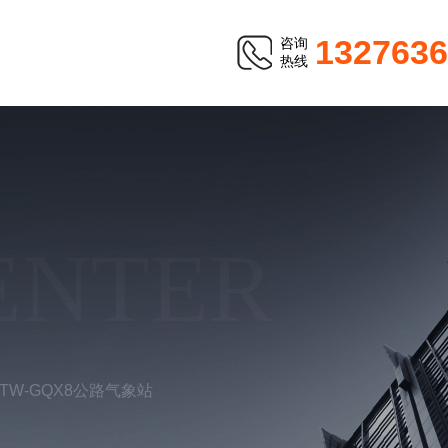
1327636
咨询
热线
ENTER
TW-GQX8公路气象站