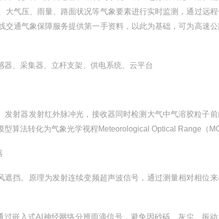
、大气压、雨量、路面状况等气象要素进行实时监测，通过远程
线交通气象保障服务提供第一手资料，以此为基础，可为高速公
感器、采集器、立杆支架、供电系统、云平台
成。发射器发射红外脉冲光，接收器同时检测大气中气溶胶粒子前
象光学视程Meteorological Optical Range（M
器
然风遮挡。原理为发射连续变频超声波信号，通过测量相对相位来
，通过嵌入式AI神经网络分辨雨滴信号，避免因砂砾、灰尘、振