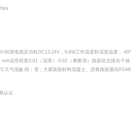
hpa
80度电源及功耗DC12-24V；0.6W工作温度和湿度温度：-40º
0-2 mm湿滑程度0.01（湿滑）-0.82（摩擦强）路面状态报告干
ºC天气现象:雨；雪；大雾路面材料混凝土、沥青路面通讯RS48
系认证