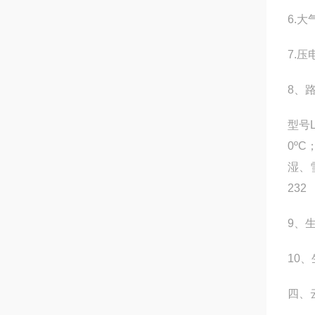
6.大
7.压
8、
型号L
0ºC
湿、
232
9、
10
四、