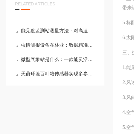
RELATED ARTICLES
带来
5.标
能见度监测站测量方法：对高速公路沿线的能见度与天气现象进行自动监测
6.
虫情测报设备在林业：数据精准可靠，助力提前防控，有效降低林业病虫害损失
三、
微型气象站是什么：一款能灵活部署，实时反馈周边环境信息的气象监测设备
1.能
天蔚环境百叶箱传感器实现多参数据实时上传，降低野外监测使用成本
2.风
3.风
4.空
5.空