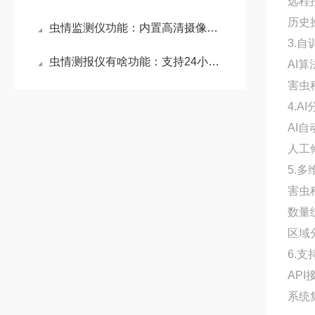
远程
历史
虫情监测仪功能：内置高清摄像头与自动平铺装置，能定时对虫体进行高清拍照
3.
虫情测报仪有啥功能：支持24小时无人值守运行，数据实时传输，助力精准防控
AI
害虫
4.A
AI
人工
5.
害虫
数量
区域
6.
AP
系统