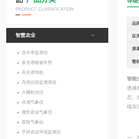
详细
PRODUCT CLASSIFICATION
品
智慧农业
应
屏
含水率监测仪
整
多光谱植被长势
高光谱球机
智能
鸟类识别监测系统
诱捕
大棚积光仪
态、
水滴气象仪
端实
微型农业气象仪
星阵气象站
手持农业环境监测仪
一、