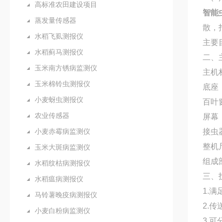
高标准农田建设项目
智能
蒸发量传感器
散，
水稻飞虱测报仪
主要
水稻蓟马测报仪
二、
玉米南方锈病监测仪
主机
玉米棉铃虫测报仪
底座
小麦蚜虫测报仪
百叶
农业传感器
屏幕：
小麦赤霉病监测仪
接虫
整机尺
玉米大斑病监测仪
组成
水稻纹枯病测报仪
三、
水稻瘟病测报仪
1.满
马铃薯晚疫病测报仪
2.
小麦白粉病监测仪
3.