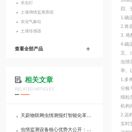
杀虫灯
四、
土壤墒情监测系统
1.
农业气象站
2.
土壤传感器
3.
4.
查看全部产品
五、
虫情
率。
相关文章
1.
分账
RELATED ARTICLES
细粒
机构
2.
天蔚物联网虫情测报灯智能化革新：实现诱捕-拍照-识别-预警全流程自动化
实时
虫情监测设备核心优势大公开：高清成像、远红外虫体处理、物联网传输