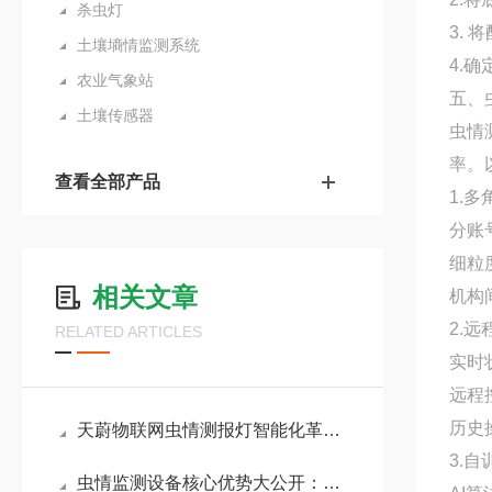
杀虫灯
3.
土壤墒情监测系统
4.
农业气象站
五、
土壤传感器
虫情
率。
查看全部产品
1.
分账
细粒
相关文章
机构
2.
RELATED ARTICLES
实时
远程
历史
天蔚物联网虫情测报灯智能化革新：实现诱捕-拍照-识别-预警全流程自动化
3.
虫情监测设备核心优势大公开：高清成像、远红外虫体处理、物联网传输