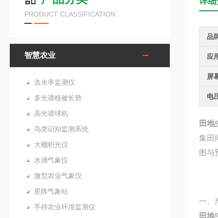
详细
PRODUCT CLASSIFICATION
品
智慧农业
应
屏
含水率监测仪
电
多光谱植被长势
高光谱球机
田地
鸟类识别监测系统
集田
大棚积光仪
图与
水滴气象仪
微型农业气象仪
星阵气象站
一、
手持农业环境监测仪
田地