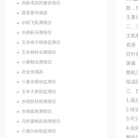
高标准农田建设项目
散，
蒸发量传感器
主要
水稻飞虱测报仪
二、
水稻蓟马测报仪
主机
玉米南方锈病监测仪
底座
玉米棉铃虫测报仪
百叶
小麦蚜虫测报仪
屏幕：
农业传感器
整机尺
小麦赤霉病监测仪
组成
三、
玉米大斑病监测仪
1.满
水稻纹枯病测报仪
2.
水稻瘟病测报仪
3.
马铃薯晚疫病测报仪
4.
小麦白粉病监测仪
整处