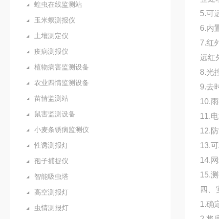
蝗虫在线监测站
5.
玉米螟测报仪
6.
土壤测定仪
7.
疫病测报仪
远红
植物病害监测设备
8.
农业四情监测设备
9.
苗情监测站
10
鼠害监测设备
11
小麦条锈病监测仪
12
性诱测报灯
13
14
孢子捕捉仪
15
智能吸虫塔
四、
高空测报灯
1.
虫情测报灯
2.