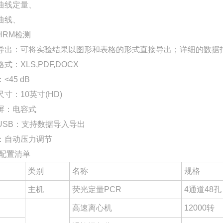
曲线定量、
曲线、
HRM检测
导出：可将实验结果以图形和表格的形式直接导出；详细的数据
式：XLS,PDF,DOCX
<45 dB
寸：10英寸(HD)
屏：电容式
USB：支持数据导入导出
：自动压力调节
 配置清单
类别
名称
规格
主机
荧光定量PCR
4通道48孔
高速离心机
12000转