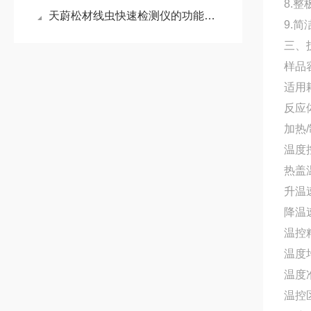
8.
天蔚松材线虫快速检测仪的功能特点：易于携带，轻松满足外出实验的需求
9.
三、
样品容
适用耗
反应体
加热
温度控
热盖温
升温速
降温速
温控精
温度均
温度准
温控