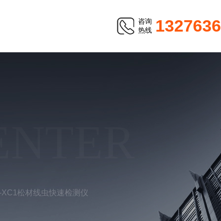
1327636
咨询
热线
ENTER
-XC1松材线虫快速检测仪