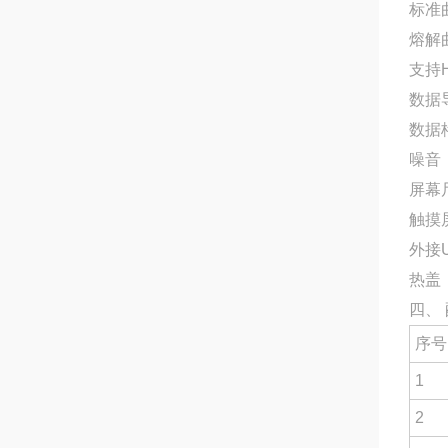
标准
熔解
支持
数据
数据格
噪音：
屏幕尺
触摸
外接
热盖
四、
序号
1
2