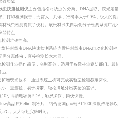
仪器用途
线虫快速检测仪
主要包括松材线虫的分离、DNA提取、荧光定
果并打印检测报告，无需人工判读，准确率大于99%，极大的
松材线虫检测提供了便利。该松材线虫自动化分子检测系统广泛
仪器特点
系统检测准确性高。
智能型松材线虫DNA快速检测系统内置松材线虫DNA自动化检
无需分离线虫，直接检测松木木屑。
系统检测作业操作简便，省时高效，适用于各级林业森防部门。最
作业。
采用扩增荧光技术，通过系统主机可完成实验室检测鉴定需求。
体积小，重量轻，易于携带。轻松满足外出实验的需求。
内置10寸高清电容屏PDA，触屏操作，简便快捷。
Marlow高品质Peltier制冷片，结合德国gao端PT1000
度5℃，大大缩短实验时间。