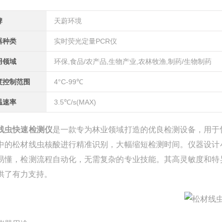
牌
天蔚环境
器种类
实时荧光定量PCR仪
用领域
环保,食品/农产品,生物产业,农林牧渔,制药/生物制药
度控制范围
4°C-99℃
温速率
3.5℃/s(MAX)
线虫快速检测仪
是一款专为林业领域打造的优良检测设备，用于
中的松材线虫核酸进行精准识别，大幅缩短检测时间。仪器设计
易懂，检测流程自动化，无需复杂的专业技能。其高灵敏度和特
供了有力支持。