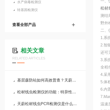
一、
水产病毒检测仪
松材
转基因检测仪
测结
野外
查看全部产品
二、
1.
2.
相关文章
还可
RELATED ARTICLES
3.
全程
4.
基层森防站如何高效普查？天蔚环境松材线虫检测设备让野外快检更简单
5.
6.
松材线虫检测仪的功能：特异性设计排除其他线虫或生物的干扰，减少误判风险
7.
天蔚松材线虫PCR检测仪是什么：用于快速精准检测松材线虫的分子生物学设备
温速