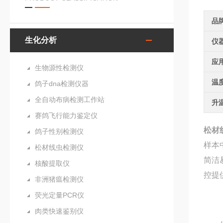
品
生化分析
仪
应
生物源性检测仪
温
鸽子dna检测仪器
全自动布病检测工作站
升
赛鸽飞行能力鉴定仪
松材
鸽子性别检测仪
样本
松材线虫检测仪
简洁
核酸提取仪
控提
非洲猪瘟检测仪
荧光定量PCR仪
肉类快速鉴别仪