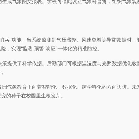
动生成气象图文报表。学校可借此设立气象科普角，组织气象观
“哨兵"功能。当系统监测到气压骤降、风速突增等异常数据时
，实现“监测-预警-响应"一体化的精准防控。
决策提供了科学依据。后勤部门可根据温湿度与光照数据优化教
排。
校园气象教育正向着智能化、数据化、跨学科化的方向迈进。未
探究的种子在校园里生根发芽。