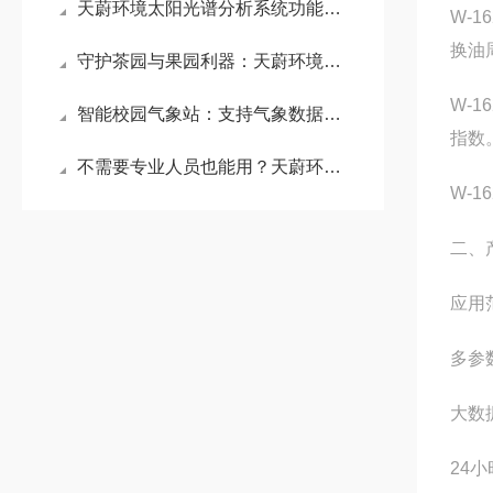
天蔚环境太阳光谱分析系统功能解析，以全波段解析重塑气象与能源监测
W-16
换油
守护茶园与果园利器：天蔚环境病虫害监测预警系统助力经济作物提质增收
W-
智能校园气象站：支持气象数据曲线分析，师生可快速掌握气象变化规律
指数
不需要专业人员也能用？天蔚环境基层防灾工程便携式气象仪的易用性设计
W-
二、
应用
多参
大数
24