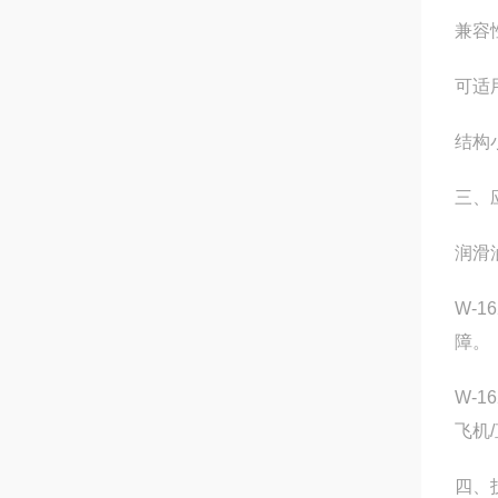
兼容性
可适
结构
三、
润滑
W-
障。
W-
飞机
四、