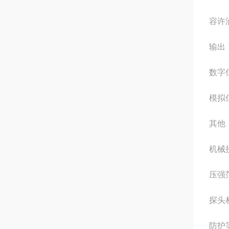
容许油温
输出
数字信
模拟信
其他
机械接
压强范
探头
防护等