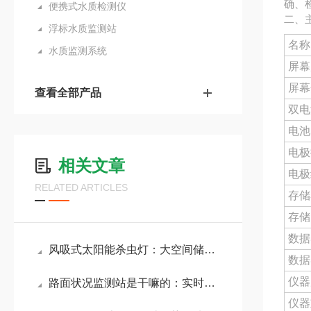
确、
便携式水质检测仪
二、
浮标水质监测站
名称
水质监测系统
屏幕
屏幕
查看全部产品
双电
电池
电极
相关文章
电极
RELATED ARTICLES
存储
存储
数据
风吸式太阳能杀虫灯：大空间储虫箱体，减少清理频率，提高使用便捷性
数据
仪器
路面状况监测站是干嘛的：实时掌握道路的路面状况，及时发布交通信息
仪器