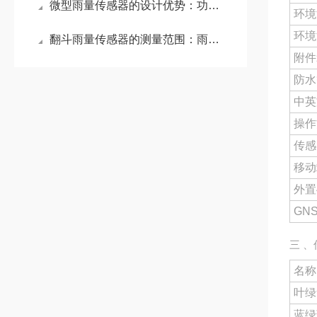
微型雨量传感器的设计优势：功耗0.12W，支持太阳能+锂电池组合供电
环境
环境
翻斗雨量传感器的测量范围：雨强为0～4mm/min，对短时强降雨的快速捕捉
附件
防水
中英
操作
传感
移动
外置
GN
三 
名称
叶绿
蓝绿