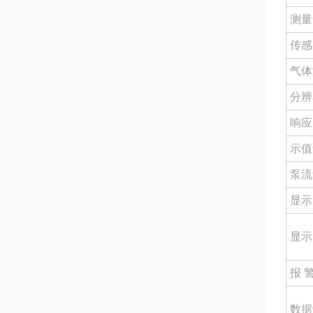
测量
传感
气体
分辨
响应
示值
泵流
显示
显示
报 
数据