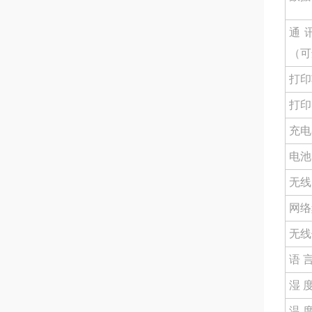
通
（可
打印
打印
充电
电池
无线
网络
无线
语 
湿 
温 