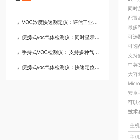
同时
配置
VOC浓度快速测定仪：评估工业区VOC排放浓度，辅助制定减排政策
最多
可选
便携式voc气体检测仪：同时显示实现数据和浓度曲线
可选
手持式VOC检测仪： 支持多种气体显示单位任意切换，浓度值由系统自动换算
支持
中英
便携式voc气体检测仪：快速定位VOC泄漏源，数据存储与传输功能*
大容
Mic
安卓
可以
技术
主机
主机