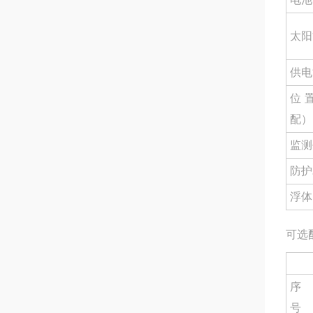
太阳
供电
位
配）
监测
防护
浮体
可选
序
号