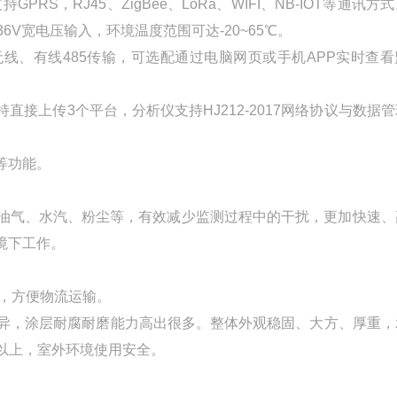
S，RJ45、ZigBee、LoRa、WIFI、NB-IOT等通讯方
V宽电压输入，环境温度范围可达-20~65℃。
无线、有线485传输，可选配通过电脑网页或手机APP实时查
接上传3个平台，分析仪支持HJ212-2017网络协议与数据
等功能。
油气、水汽、粉尘等，有效减少监测过程中的干扰，更加快速、
境下工作。
，方便物流运输。
优异，涂层耐腐耐磨能力高出很多。整体外观稳固、大方、厚重，
3以上，室外环境使用安全。