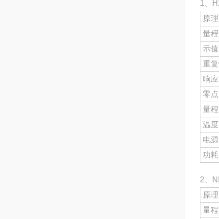
1、
原理
量程
示值
重复
响应
零点
量程
温度
电源
功耗
2、N
原理
量程