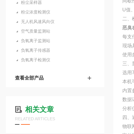
间歇
粉尘采样器
U值
粉尘浓度检测仪
二、
无人机风速风向仪
恶臭
空气质量监测站
每支
负氧离子监测站
现场
负氧离子传感器
使用
负氧离子检测仪
三、
选用
查看全部产品
本机
内置
数据
相关文章
分析
四、
RELATED ARTICLES
物联