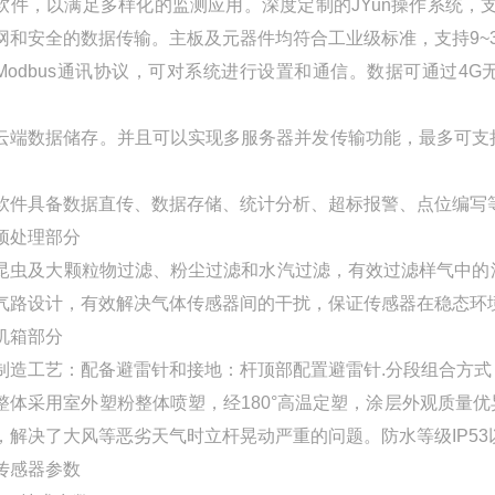
软件，以满足多样化的监测应用。深度定制的JYun操作系统，支持GPR
网和安全的数据传输。主板及元器件均符合工业级标准，支持9~36
Modbus通讯协议，可对系统进行设置和通信。数据可通过4G
云端数据储存。并且可以实现多服务器并发传输功能，最多可支持直
。
软件具备数据直传、数据存储、统计分析、超标报警、点位编写
预处理部分
昆虫及大颗粒物过滤、粉尘过滤和水汽过滤，有效过滤样气中的
气路设计，有效解决气体传感器间的干扰，保证传感器在稳态环
机箱部分
制造工艺：配备避雷针和接地：杆顶部配置避雷针.分段组合方式
整体采用室外塑粉整体喷塑，经180°高温定塑，涂层外观质量
，解决了大风等恶劣天气时立杆晃动严重的问题。防水等级IP5
传感器参数