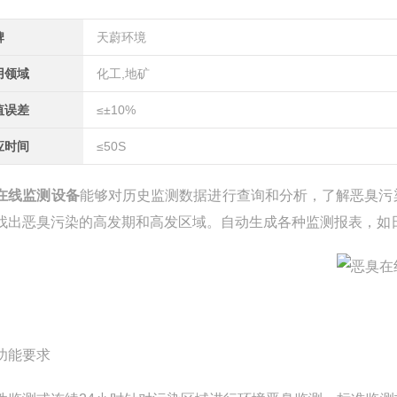
牌
天蔚环境
用领域
化工,地矿
值误差
≤±10%
应时间
≤50S
在线监测设备
能够对历史监测数据进行查询和分析，了解恶臭污
找出恶臭污染的高发期和高发区域。自动生成各种监测报表，如
功能要求