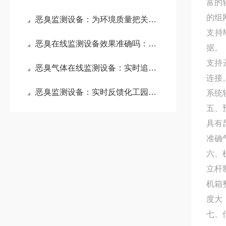
富的
的组
恶臭监测设备：为环境质量把关，针对污染区域进行间歇性或连续性恶臭监测
支持
恶臭在线监测设备效果准确吗：液晶触摸屏可显示所有监测数据与系统工作状态
据。
支持
恶臭气体在线监测设备：实时追踪恶臭变化，助力城市构建良好空气质量格局
连接
恶臭监测设备：实时反馈化工园区的异味信息，保障生产周边空气质量
系统
五、
具有
准确
六、
立杆
机箱
度大
七、