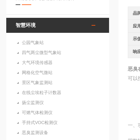
品
智慧环境
应
示
公园气象站
响
四气两尘微型气象站
大气环境传感器
恶臭
网格化空气微站
可以
景区气象监测站
在线尘埃粒子计数器
扬尘监测仪
可燃气体检测仪
手持式VOC检测仪
一、
恶臭监测设备