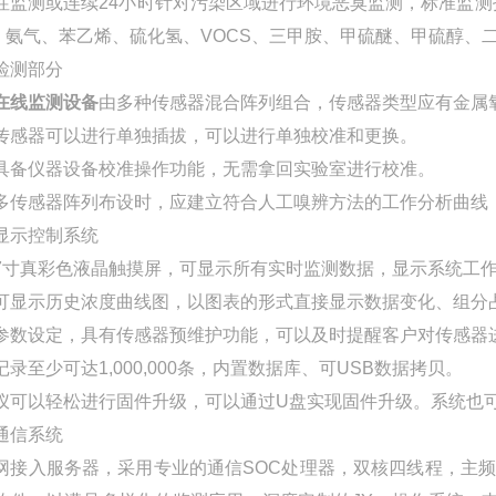
性监测或连续24小时针对污染区域进行环境恶臭监测，标准监测指
、氨气、苯乙烯、硫化氢、VOCS、三甲胺、甲硫醚、甲硫醇、
检测部分
在线监测设备
由多种传感器混合阵列组合，传感器类型应有金属氧
传感器可以进行单独插拔，可以进行单独校准和更换。
具备仪器设备校准操作功能，无需拿回实验室进行校准。
多传感器阵列布设时，应建立符合人工嗅辨方法的工作分析曲线
显示控制系统
7寸真彩色液晶触摸屏，可显示所有实时监测数据，显示系统工
可显示历史浓度曲线图，以图表的形式直接显示数据变化、组分
参数设定，具有传感器预维护功能，可以及时提醒客户对传感器
记录至少可达1,000,000条，内置数据库、可USB数据拷贝。
仪可以轻松进行固件升级，可以通过U盘实现固件升级。系统也
通信系统
网接入服务器，采用专业的通信SOC处理器，双核四线程，主频高达