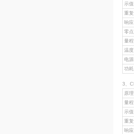
示值
重复
响应
零点
量程
温度
电源
功耗
3、C
原理
量程
示值
重复
响应