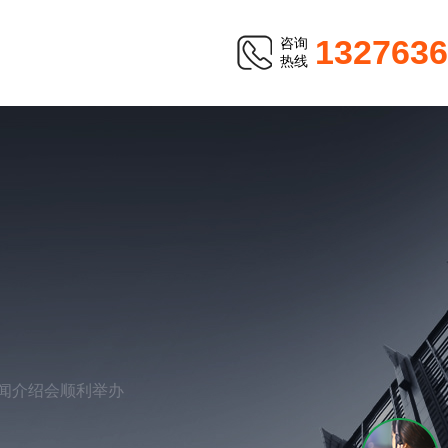
1327636
咨询
热线
新闻介绍会顺利举办