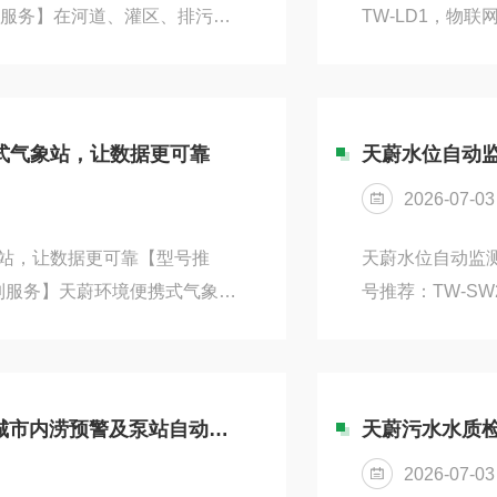
制服务】在河道、灌区、排污口
TW-LD1，物
搭配才能完成全参数采集，部
类大面积高危场
熟的声学多普勒技术，打造
硬核能力，实现
非接触式安装设计，无需将核心
设备搭载高灵敏
缠绕、漂浮物撞击等常见故
件，可精准捕捉半
携式气象站，让数据更可靠
100kV/m，...
2026-07-03
象站，让数据更可靠【型号推
天蔚水位自动监
定制服务】天蔚环境便携式气象站
号推荐：TW-S
护设计，在各类复杂户外场景中
托微波雷达测距
向标等机械转动部件，采用连
水位高度，全程
/s的微弱气流也能精准捕捉，
浓雾、雨水、水
绝机...
数据。内置智能
管网流量监测站应用范围：覆盖市政排污监管、城市内涝预警及泵站自动化运维
水位波动变化。设
2026-07-03