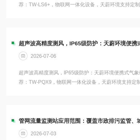
荐：TW-LS6+，物联网一体化设备，天蔚环境支持定
等复杂水环境监测场景中，传统设备往往需要多台仪器
署繁琐且数据难以同步，天蔚环境多普勒流速仪依托成
出“流速-水位-流量”一站式一体化监测方案。设备采用
传感单元侵入水体，从根源规避高含沙水体磨损、水草
超声波高精度测风，IP65级防护：天蔚环境便
障，依托多普勒频移原理精...
2026-07-06
超声波高精度测风，IP65级防护：天蔚环境便携式气
荐：TW-PQX9，物联网一体化设备，天蔚环境支持
以超声波高精度测风技术为核心，搭配IP65级硬核防
持续输出稳定可靠的气象数据。设备摒弃传统风杯、风
续变频超声波相位差测量原理，无启动风速门槛，0.1m
风速测量精度可达±0.1m/s，风向误差控制在±2°以内，杜
2026-07-03