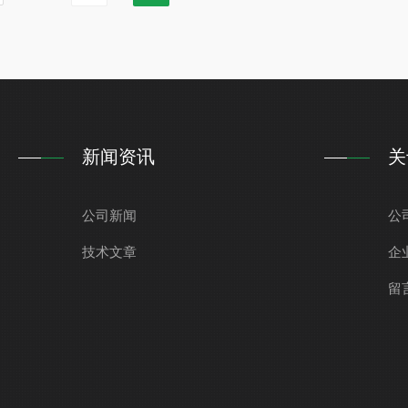
扩散路径...
新闻资讯
关
公司新闻
公
技术文章
企
留