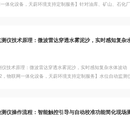
联网一体化设备，天蔚环境支持定制服务】针对油库、矿山、石化
所的雷电防护需求，天蔚环境雷电预警监测站以15KM超大探测
大范围雷电活动的全域覆盖监测，全天候守护高危场所的运行安
度大气电场探测单元，依托MEMS微机电传感技术，无机械磨损
径15公里范围内雷云的电场动态变化，测量范围覆盖-100kV/m
测仪技术原理：微波雷达穿透水雾泥沙，实时感知复杂水体波动
W2，物联网一体化设备，天蔚环境支持定制服务】水位自动监测
原理，设备发射稳定微波信号直射水面，通过回波时差精准换算
非接触作业，不与水体直接接触。微波具备强穿透能力，可轻松
面泥沙与漂浮杂物，不受水体浑浊度干扰，恶劣天气下也能稳定
滤波算法，自动过滤水面波浪、杂物带来的信号干扰，精准捕捉
备可长期野外全天...