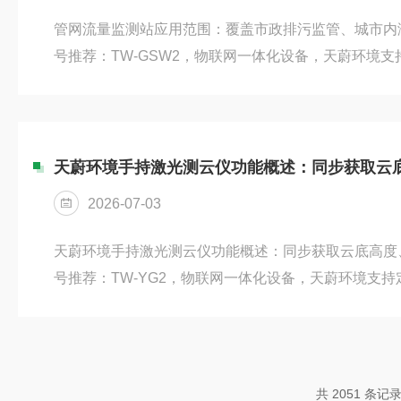
管网流量监测站应用范围：覆盖市政排污监管、城市内
号推荐：TW-GSW2，物联网一体化设备，天蔚环境
用非接触式测量方案，可长期安装于雨水、污水管网、
污监管场景下，实时采集排水流量数据，精准管控污水
溯源管理。汛期用于城市内涝监测，动态捕捉管网排水
警，辅助防汛处置。同时对接泵站控制系统，依靠实时
调配自动化运维，减少人工值守。设...
2026-07-03
天蔚环境手持激光测云仪功能概述：同步获取云底高度
号推荐：TW-YG2，物联网一体化设备，天蔚环境支
激光遥感探测技术，无需架设大型固定设备，机身轻巧
云况观测。设备核心优势为多参数同步采集，可一次性
度、垂直能见度三类关键气象指标，探测响应迅速，数
滤沙尘、雾气干扰，测量结果稳定可靠，兼顾人影作业
共 2051 条记录