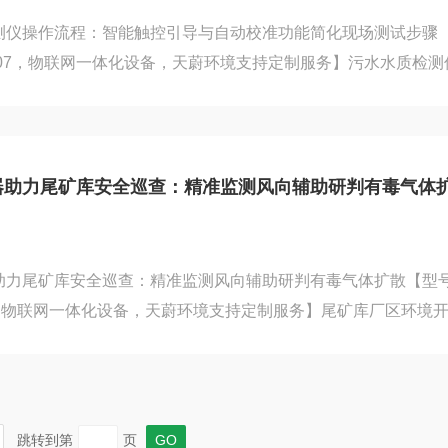
测仪操作流程：智能触控引导与自动校准功能简化现场测试步骤
S07，物联网一体化设备，天蔚环境支持定制服务】污水水质检测
屏幕，全程图文引导式操作，新手也能快速上手完成水质检测。
准功能，无需人工配比标准溶液、手动调试参数，开机后自动完
少前置准备工序。检测时只需取水样放入检测容器，探头浸入水
、溶解氧、浊度等多项水质数据，检测结果即时显示并自动存储。
器助力尾矿库安全巡查：精准监测风向辅助研判有毒气体
步骤，缩短野...
助力尾矿库安全巡查：精准监测风向辅助研判有毒气体扩散【型
5，物联网一体化设备，天蔚环境支持定制服务】尾矿库厂区环境
与有毒有害气体逸散，气体扩散范围、传播方向高度依赖现场风
精准预判扩散趋势，存在较大安全管控盲区。TW-WFB5矿山
常态化安全巡查场景，可全天候精准监测现场风向、风速及环境
场区风场动态。依托稳定连续的风况实测数据，工作人员可科学
跳转到第
页