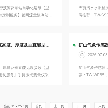
涝预警及泵站自动化运维【型
天蔚污水水质检
支持定制服务】管网流量监测站采
号推荐：TW-S
箱涵沟渠内稳定运行。市政排
载高清智能触控
偷排、超标排放问题，水环境
自带一键自动校
负荷变化，提前推送积水预
感校准，大幅减
流量数据实现水泵启停、负荷
可实时读取pH
天蔚环境手持激光测云仪功能概述：同步获取云底高度、厚度及垂直能见度参数
矿山气象传感
流程省去繁琐调试
2026-07-03
、厚度及垂直能见度参数【型
矿山气象传感器
持定制服务】手持激光测云仪采用
荐：TW-WFB
便携，单人手持即可完成户外
杂，易产生扬尘
精准测算云底高度、云层厚
仅凭人工巡查难以
据实时显示。内置智能算法过
感器适配尾矿库
、机场气象巡检、野外气象科
参数，实时掌握
，当前 15 / 257 页
首页
上一页
下一页
末页