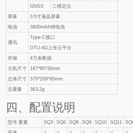
GNSS
三模定位
屏幕
3.5寸液晶屏幕
电池
3800mAh锂电池
Type-C接口
通讯
DTU-4G上传云平台
存储
4万条数据
主机尺寸
167*80*30mm
总体尺寸
370*208*80mm
总重量
363.2g
四、配置说明
型号 要素
SQ3
SQ6
SQ8
SQ9
SQ10
SQ11
SQ
风速
√
√
√
√
√
√
√