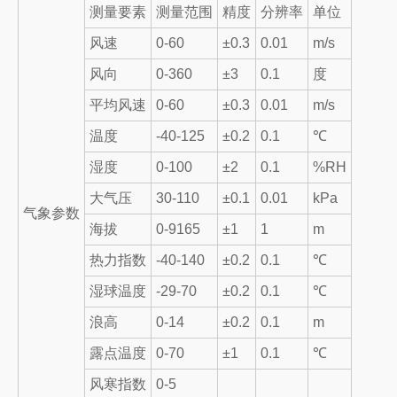
测量要素
测量范围
精度
分辨率
单位
风速
0-60
±0.3
0.01
m/s
风向
0-360
±3
0.1
度
平均风速
0-60
±0.3
0.01
m/s
温度
-40-125
±0.2
0.1
℃
湿度
0-100
±2
0.1
%RH
大气压
30-110
±0.1
0.01
kPa
气象参数
海拔
0-9165
±1
1
m
热力指数
-40-140
±0.2
0.1
℃
湿球温度
-29-70
±0.2
0.1
℃
浪高
0-14
±0.2
0.1
m
露点温度
0-70
±1
0.1
℃
风寒指数
0-5