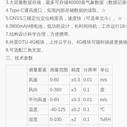
3.大容量数据存储，最多可存储40000条气象数据（数据记录
4.Type-C通讯接口，实现内部存储数据的读取。☆
5.GNSS三模定位定位精度高，速度快（可选单北斗）。☆
6.3800mAh锂电池，低功耗设计，长时间待机，工作运行1
7.结构设计科学合理，方便携带。
8.外置DTU-4G模块，上传云平台。4G模块可随时插拔更换
9.可选配三角支架。
三、技术参数
测量要素
测量范围
精度
分辨率
单位
风速
0-60
±0.3
0.01
m/s
风向
0-360
±3
0.1
度
平均风速
0-60
±0.3
0.01
m/s
温度
-40-125
±0.2
0.1
℃
湿度
0-100
±2
0.1
%RH