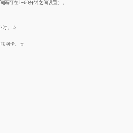
间隔可在1~60分钟之间设置）。
8小时。☆
物联网卡。☆