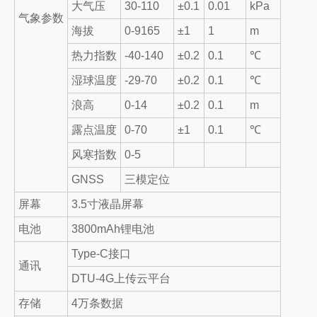
大气压
30-110
±0.1
0.01
kPa
气象参数
海拔
0-9165
±1
1
m
热力指数
-40-140
±0.2
0.1
℃
湿球温度
-29-70
±0.2
0.1
℃
浪高
0-14
±0.2
0.1
m
露点温度
0-70
±1
0.1
℃
风寒指数
0-5
GNSS
三模定位
屏幕
3.5寸液晶屏幕
电池
3800mAh锂电池
Type-C接口
通讯
DTU-4G上传云平台
存储
4万条数据