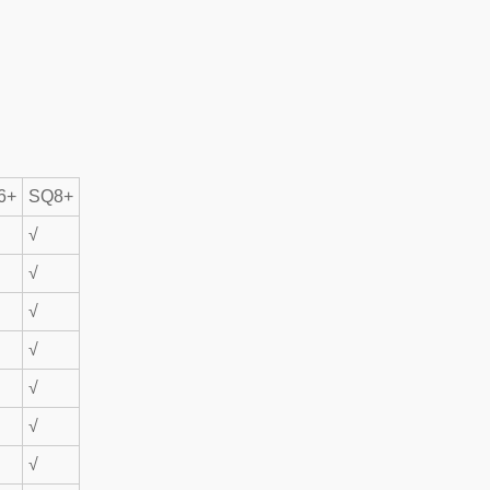
6+
SQ8+
√
√
√
√
√
√
√