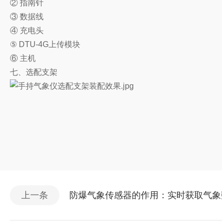
② 指南针
③ 数据线
④ 充电头
⑤ DTU-4G上传模块
⑥ 主机
七、选配支架
上一条
防爆气象传感器的作用：实时获取气象