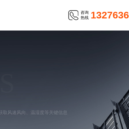
1327636
咨询
热线
S
获取风速风向、温湿度等关键信息