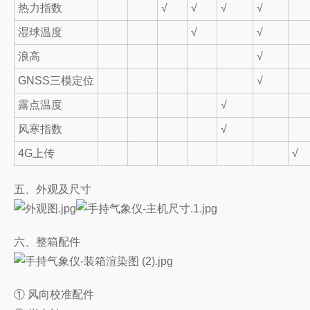
热力指数
√
√
√
√
湿球温度
√
√
浪高
√
GNSS三模定位
√
露点温度
√
风寒指数
√
4G上传
√
五、外观及尺寸
六、整箱配件
① 风向校准配件