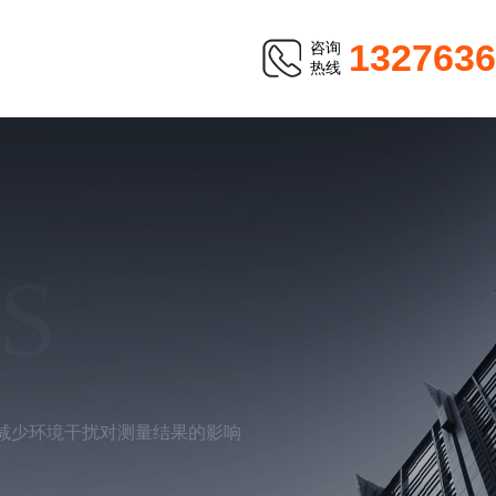
1327636
咨询
热线
S
减少环境干扰对测量结果的影响