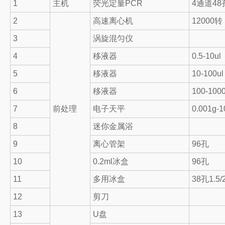
1
主机
荧光定量PCR
4通道48
2
高速离心机
12000转
3
涡旋混匀仪
4
移液器
0.5-10ul
5
移液器
10-100ul
6
移液器
100-1000
7
前处理
电子天平
0.001g-1
8
迷你金属浴
9
离心管架
96孔
10
0.2ml冰盒
96孔
11
多用冰盒
38孔1.5/
12
剪刀
13
U盘