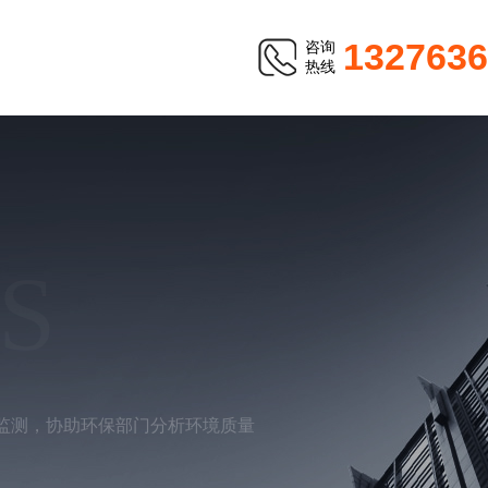
1327636
咨询
热线
S
监测，协助环保部门分析环境质量