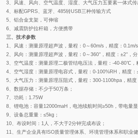
3、风速、风向、空气温度、湿度、大气压力五要素一体式传
4、标配GPRS、蓝牙、485转USB三种传输方式
5、铝合金支架，可伸缩
6、减震防护拉杆箱，方便携带
三、技术参数
1、风速：测量原理超声波，量程：0～60m/s，精度：0.1m/s+0
2、风向：测量原理超声波，量程：0～360°，精度：±2°，分
3、空气温度：测量原理二极管结电压法，量程：-40-80℃，精
4、空气湿度：测量原理电容式，量程：0-100%RH，精度：±3%
5、大气压力：测量原理压阻式，量程：300-1100hpa，精度：±
6、数据存储：不少于50万条；
7、功耗：1.75W
8、锂电池：容量12000maH，电池续航时间≥50h，带电量
9、设备总重量：≤5kg；
10、布设时间：1人，不大于2分钟完成布设；
11、生产企业具有ISO质量管理体系、环境管理体系和职业