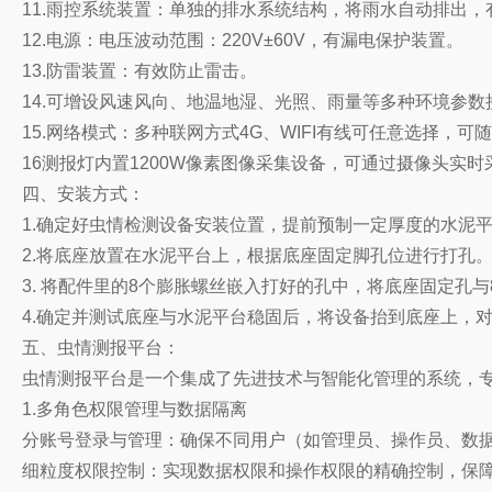
11.雨控系统装置：单独的排水系统结构，将雨水自动排出
12.电源：电压波动范围：220V±60V，有漏电保护装置。
13.防雷装置：有效防止雷击。
14.可增设风速风向、地温地湿、光照、雨量等多种环境参数
15.网络模式：多种联网方式4G、WIFI有线可任意选择，可
16测报灯内置1200W像素图像采集设备，可通过摄像头实
四、安装方式：
1.确定好虫情检测设备安装位置，提前预制一定厚度的水泥
2.将底座放置在水泥平台上，根据底座固定脚孔位进行打孔
3. 将配件里的8个膨胀螺丝嵌入打好的孔中，将底座固定孔
4.确定并测试底座与水泥平台稳固后，将设备抬到底座上，
五、虫情测报平台：
虫情测报平台是一个集成了先进技术与智能化管理的系统，
1.多角色权限管理与数据隔离
分账号登录与管理：确保不同用户（如管理员、操作员、数
细粒度权限控制：实现数据权限和操作权限的精确控制，保