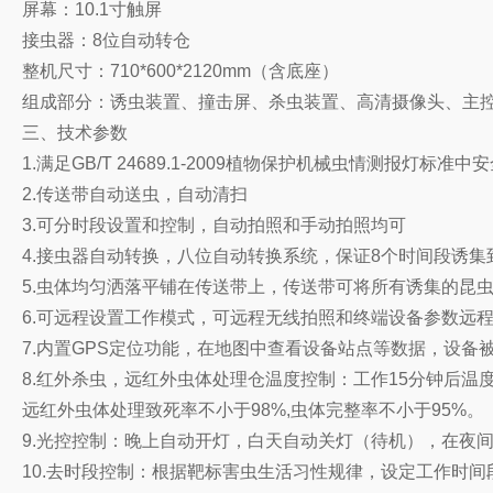
屏幕：10.1寸触屏
接虫器：8位自动转仓
整机尺寸：710*600*2120mm（含底座）
组成部分：诱虫装置、撞击屏、杀虫装置、高清摄像头、主
三、技术参数
1.满足GB/T 24689.1-2009植物保护机械虫情测报灯标
2.传送带自动送虫，自动清扫
3.可分时段设置和控制，自动拍照和手动拍照均可
4.接虫器自动转换，八位自动转换系统，保证8个时间段诱集
5.虫体均匀洒落平铺在传送带上，传送带可将所有诱集的昆
6.可远程设置工作模式，可远程无线拍照和终端设备参数远
7.内置GPS定位功能，在地图中查看设备站点等数据，设备
8.红外杀虫，远红外虫体处理仓温度控制：工作15分钟后温度
远红外虫体处理致死率不小于98%,虫体完整率不小于95%。
9.光控控制：晚上自动开灯，白天自动关灯（待机），在夜
10.去时段控制：根据靶标害虫生活习性规律，设定工作时间