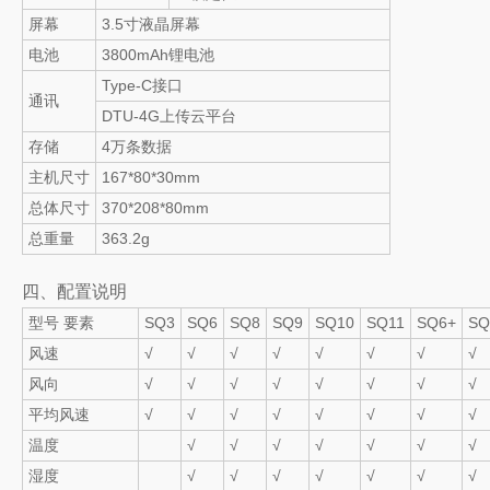
屏幕
3.5寸液晶屏幕
电池
3800mAh锂电池
Type-C接口
通讯
DTU-4G上传云平台
存储
4万条数据
主机尺寸
167*80*30mm
总体尺寸
370*208*80mm
总重量
363.2g
四、配置说明
型号 要素
SQ3
SQ6
SQ8
SQ9
SQ10
SQ11
SQ6+
SQ
风速
√
√
√
√
√
√
√
√
风向
√
√
√
√
√
√
√
√
平均风速
√
√
√
√
√
√
√
√
温度
√
√
√
√
√
√
√
湿度
√
√
√
√
√
√
√