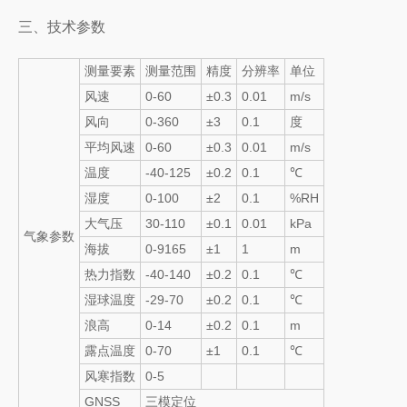
三、技术参数
测量要素
测量范围
精度
分辨率
单位
风速
0-60
±0.3
0.01
m/s
风向
0-360
±3
0.1
度
平均风速
0-60
±0.3
0.01
m/s
温度
-40-125
±0.2
0.1
℃
湿度
0-100
±2
0.1
%RH
大气压
30-110
±0.1
0.01
kPa
气象参数
海拔
0-9165
±1
1
m
热力指数
-40-140
±0.2
0.1
℃
湿球温度
-29-70
±0.2
0.1
℃
浪高
0-14
±0.2
0.1
m
露点温度
0-70
±1
0.1
℃
风寒指数
0-5
GNSS
三模定位