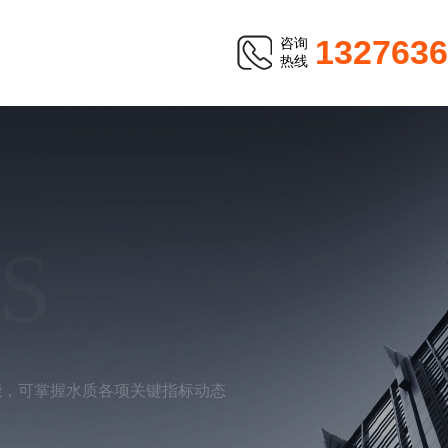
1327636
咨询
热线
S
能，可掌握水质各项关键指标动态