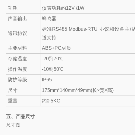
功耗
仪表功耗约12V /1W
声音输出
蜂鸣器
标准RS485 Modbus-RTU 协议和设备主
通讯协议
道支持
主要材料
ABS+PC材质
存储温度
-20到70℃
操作温度
-10到50℃
防护等级
IP65
尺寸
175mm*140mm*49mm(长×宽×高)
重量
约0.5KG
五、产品尺寸
尺寸图