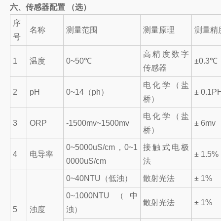
六、传感器配置 （选）
序
名称
测量范围
测量原理
测量精
号
高精度数字
1
温度
0~50℃
±0.3℃
传感器
电化学（盐
2
pH
0~14（ph）
± 0.1P
桥）
电化学（盐
3
ORP
-1500mv~1500mv
± 6mv
桥）
0~5000uS/cm，0~1
接触式电极
4
电导率
± 1.5%
0000uS/cm
法
0~40NTU（低浊）
散射光法
± 1%
0~1000NTU（中
散射光法
± 1%
5
浊度
浊）