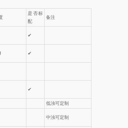
是否标
度
备注
配
✔
H
✔
✔
低浊可定制
中浊可定制