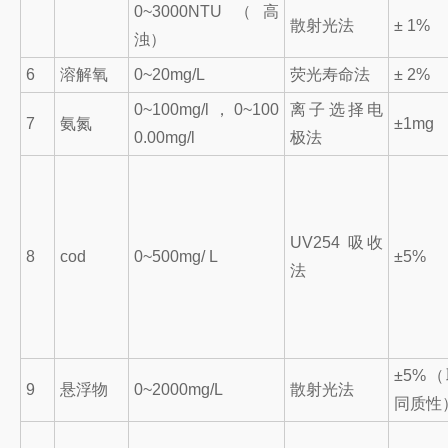
0~3000NTU（高
散射光法
± 1%
浊）
6
溶解氧
0~20mg/L
荧光寿命法
± 2%
0~100mg/l，0~100
离子选择电
7
氨氮
±1mg
0.00mg/l
极法
UV254 吸收
8
cod
0~500mg/ L
±5%
法
±5%
9
悬浮物
0~2000mg/L
散射光法
同质性