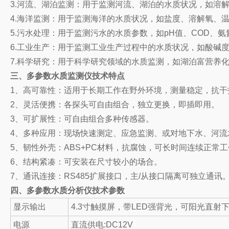
3.河流、湖泊监测：用于监测河流、湖泊的水质状况，如溶
4.海洋监测：用于监测海洋的水质状况，如盐度、溶解氧、
5.污水处理：用于监测污水的水质参数，如pH值、COD、
6.工业生产：用于监测工业生产过程中的水质状况，如酸碱
7.科学研究：用于科学研究领域的水质监测，如湖泊富营养
三、多参数水质监测仪技术特点
1、高可靠性：适用于长期工作在野外环境，测量稳定，抗干
2、灵活便携：各探头可自由组合，独立更换，即插即用。
3、可扩展性：可自由组合多种传感器。
4、多种应用：现场快速测定、应急监测、或对地下水、河流
5、韧性外壳：ABS+PC材料，抗腐蚀，可长时间连续正常
6、结构紧凑：可安装在尺寸较小的场合。
7、通讯连接：RS485扩展接口，主/从接口隔离可独立通讯
四、多参数水质分析仪技术参数
显示输出
4.3寸触摸屏，带LED强背光，可阳光直射
电源
直流供电:DC12V